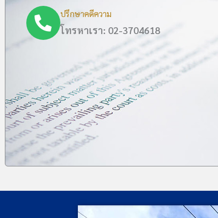
ปรึกษาคดีความ
โทรหาเรา: 02-3704618