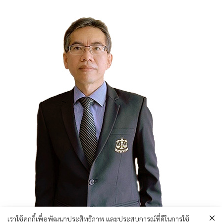
เราใช้คุกกี้เพื่อพัฒนาประสิทธิภาพ และประสบการณ์ที่ดีในการใช้
คุณสรรเสริญ วัฒนจิโรจน์กุล